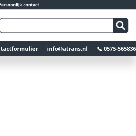
ersoonlijk contact
tactformulier
info@atrans.nl
📞 0575-565836