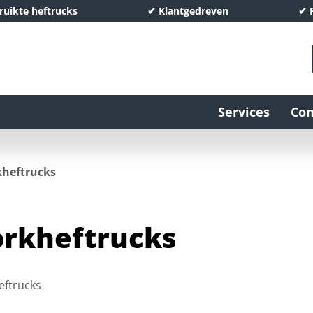
bruikte heftrucks
✔ Klantgedreven
✔ P
Services
Con
kheftrucks
rkheftrucks
eftrucks